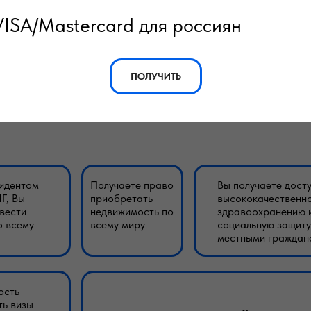
VISA/Mastercard для россиян
ПОЛУЧИТЬ
получения ВНЖ и гражд
идентом
Получаете право
Вы получаете досту
Г, Вы
приобретать
высококачественн
вести
недвижимость по
здравоохранению 
о всему
всему миру
социальную защиту
местными граждан
ость
ь визы