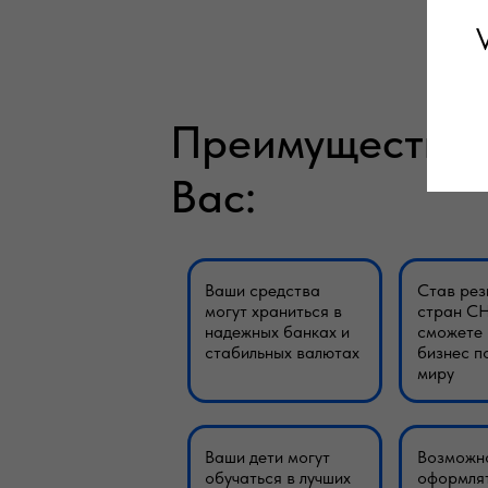
Преимущества 
Вас:
Ваши средства
Став рез
могут храниться в
стран СН
надежных банках и
сможете 
стабильных валютах
бизнес п
миру
Ваши дети могут
Возможн
обучаться в лучших
оформлят