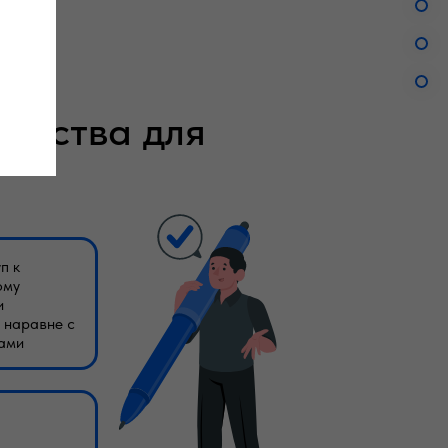
анства для
п к
ому
и
 наравне с
ами