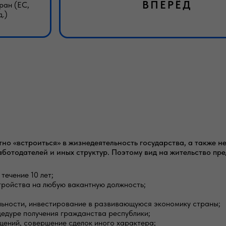
ВПЕРЁД
ран (ЕС,
д.)
о «встроиться» в жизнедеятельность государства, а также н
ботодателей и иных структур. Поэтому вид на жительство пр
течение 10 лет;
тройства на любую вакантную должность;
льности, инвестирование в развивающуюся экономику страны;
едуре получения гражданства республики;
щений, совершение сделок иного характера;