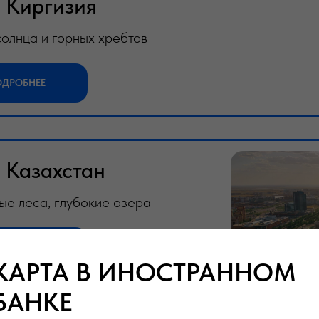
Киргизия
олнца и горных хребтов
ОДРОБНЕЕ
Казахстан
ые леса, глубокие озера
ОДРОБНЕЕ
КАРТА В ИНОСТРАННОМ
БАНКЕ