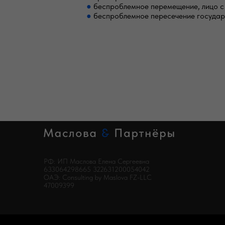
●
беспроблемное перемещение, лицо с 
●
беспроблемное пересечение государс
РФ: ИП Маслова Елена Сергеевна
633064298665 322631200054042
ОАЭ: Consulting by Maslova FZ-LLC
47009399