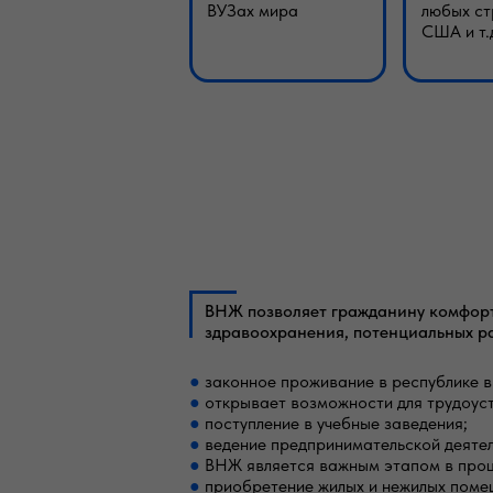
ВУЗах мира
любых ст
США и т.
ВНЖ позволяет гражданину комфортн
здравоохранения, потенциальных ра
●
законное проживание в республике в 
●
открывает возможности для трудоус
●
поступление в учебные заведения;
●
ведение предпринимательской деяте
●
ВНЖ является важным этапом в проц
●
приобретение жилых и нежилых поме