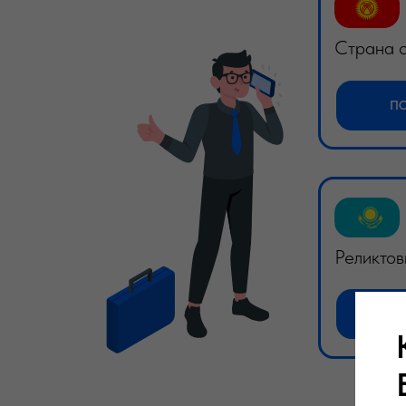
Страна с
П
Реликтов
П